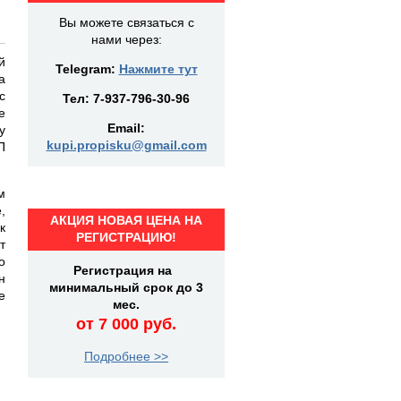
Вы можете связаться с
нами через:
й
Telegram:
Нажмите тут
а
с
Тел:
7-937-796-30-96
е
Email:
у
kupi.propisku@gmail.com
П
м
,
АКЦИЯ НОВАЯ ЦЕНА НА
к
РЕГИСТРАЦИЮ!
т
о
Регистрация на
н
минимальный срок до 3
е
мес.
от 7 000 руб.
Подробнее >>