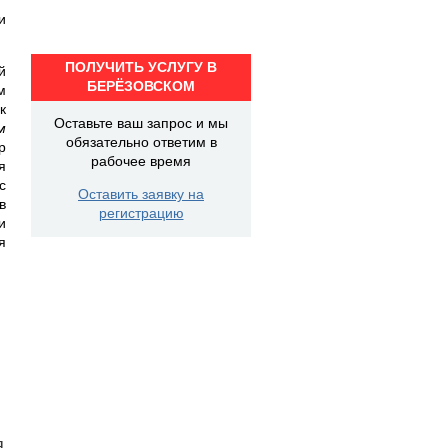
и
ПОЛУЧИТЬ УСЛУГУ В
й
БЕРЁЗОВСКОМ
м
к
Оставьте ваш запрос и мы
м
обязательно ответим в
р
рабочее время
я
с
Оставить заявку на
в
регистрацию
и
я
я