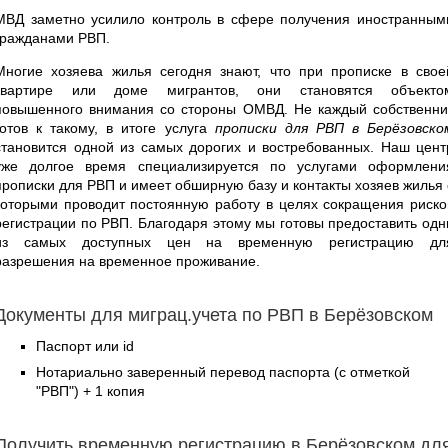
МВД заметно усилило контроль в сфере получения иностранным
гражданами РВП.
Многие хозяева жилья сегодня знают, что при прописке в свое
квартире или доме мигрантов, они становятся объекто
повышенного внимания со стороны ОМВД. Не каждый собственни
готов к такому, в итоге услуга
прописки для РВП в Берёзовско
становится одной из самых дорогих и востребованных. Наш цент
уже долгое время специализируется по услугами оформлени
прописки для РВП и имеет обширную базу и контакты хозяев жилья 
которыми проводит постоянную работу в целях сокращения риско
регистрации по РВП. Благодаря этому мы готовы предоставить одн
из самых доступных цен на временную регистрацию дл
разрешения на временное проживание.
Документы для миграц.учета по РВП в Берёзовском
Паспорт или id
Нотариально заверенный перевод паспорта (с отметкой
"РВП") + 1 копия
Получить временную регистрацию в Берёзовском дл