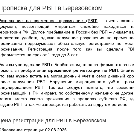
Прописка для РВП в Берёзовском
Разрешение на временное проживание (РВП)
– очень важны
документ, позволяющий мигрантам спокойно находиться н
территории РФ. Долгое пребывание в России без РВП – лишает ва
множества удобств, однако получение разрешения на временно
проживание подразумевает обязательную регистрацию по мест
проживания. Регистрация после того как вы сделали РВ
оформляется на срок от 1 года до 3 лет.
Если вы уже сделали РВП в Берёзовском, то наша фирма готова ва
помочь в приобретении
временной регистрации по РВП
. Знайте
что вам нужно встать на миграционный учёт в семи дневный сро
после получения РВП! Нарушение миграционного учёта, грози
аннулированием РВП! Так же следует помнить, что временн
проживающий в РФ мигрант, по собственному желанию не долже
менять место своего проживания в пределах субъекта РФ, гд
выдано РВП, а так же запрещается работать за в другом регионе.
Цена регистрации для РВП в Берёзовском
Обновление страницы: 02.08.2026